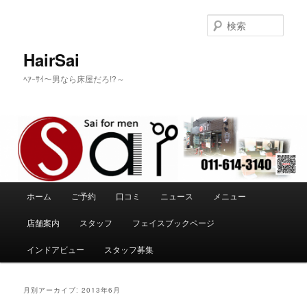
メ
サ
イ
ブ
検
ン
コ
索
コ
ン
HairSai
ン
テ
ﾍｱｰｻｲ～男なら床屋だろ!?～
テ
ン
ン
ツ
ツ
へ
へ
移
移
動
動
メ
ホーム
ご予約
口コミ
ニュース
メニュー
イ
ン
店舗案内
スタッフ
フェイスブックページ
メ
ニ
インドアビュー
スタッフ募集
ュ
ー
月別アーカイブ:
2013年6月