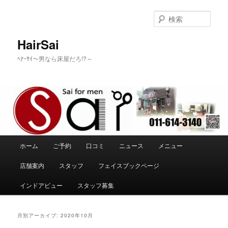
メ
サ
イ
ブ
検
ン
コ
索
コ
ン
HairSai
ン
テ
ﾍｱｰｻｲ～男なら床屋だろ!?～
テ
ン
ン
ツ
ツ
へ
へ
移
移
動
動
メ
ホーム
ご予約
口コミ
ニュース
メニュー
イ
ン
店舗案内
スタッフ
フェイスブックページ
メ
ニ
インドアビュー
スタッフ募集
ュ
ー
月別アーカイブ:
2020年10月