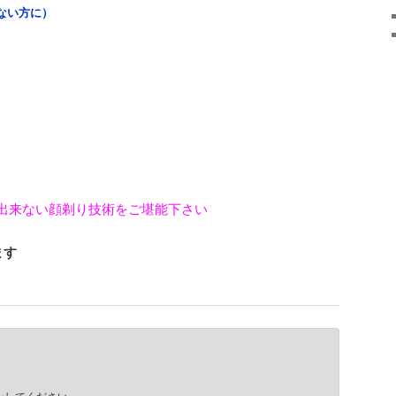
ない方に）
出来ない顔剃り技術をご堪能下さい
ます
ン
してください。