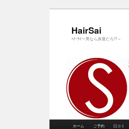
メ
イ
ン
HairSai
コ
ﾍｱｰｻｲ～男なら床屋だろ!?～
ン
テ
ン
ツ
へ
移
動
メ
ホーム
ご予約
口コミ