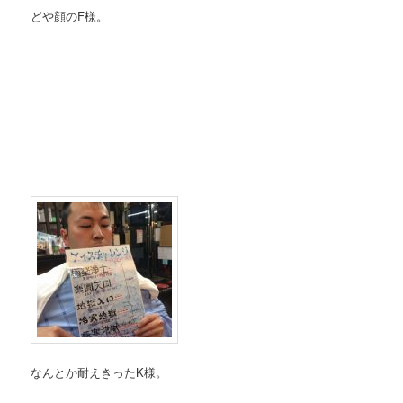
どや顔のF様。
なんとか耐えきったK様。