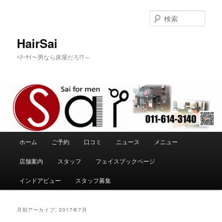
メ
サ
イ
ブ
検
ン
コ
索
コ
ン
HairSai
ン
テ
ﾍｱｰｻｲ～男なら床屋だろ!?～
テ
ン
ン
ツ
ツ
へ
へ
移
移
動
動
メ
ホーム
ご予約
口コミ
ニュース
メニュー
イ
ン
店舗案内
スタッフ
フェイスブックページ
メ
ニ
インドアビュー
スタッフ募集
ュ
ー
月別アーカイブ:
2017年7月