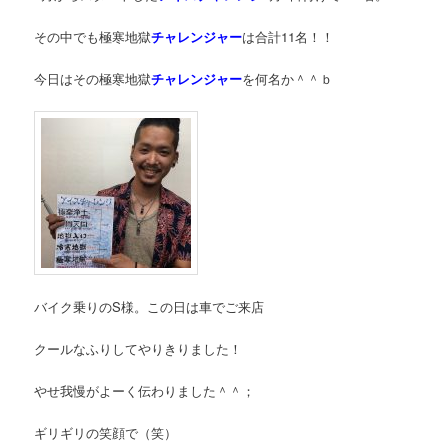
その中でも極寒地獄
チャレンジャー
は合計11名！！
今日はその極寒地獄
チャレンジャー
を何名か＾＾ｂ
バイク乗りのS様。この日は車でご来店
クールなふりしてやりきりました！
やせ我慢がよーく伝わりました＾＾；
ギリギリの笑顔で（笑）