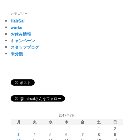
カテゴリー
HairSai
works
お休み情報
キャンペーン
スタッフブログ
未分類
2017年7月
月
火
水
木
金
土
日
1
2
3
4
5
6
7
8
9