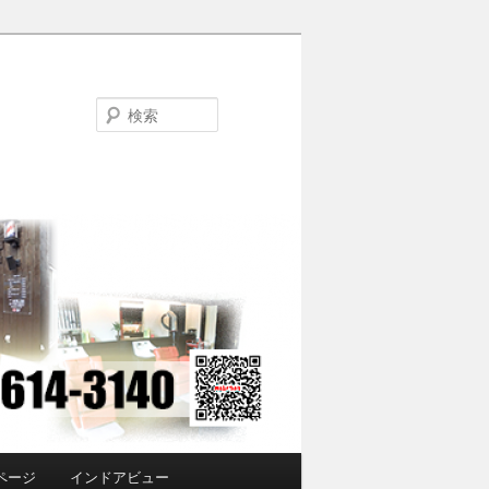
検
索
ページ
インドアビュー