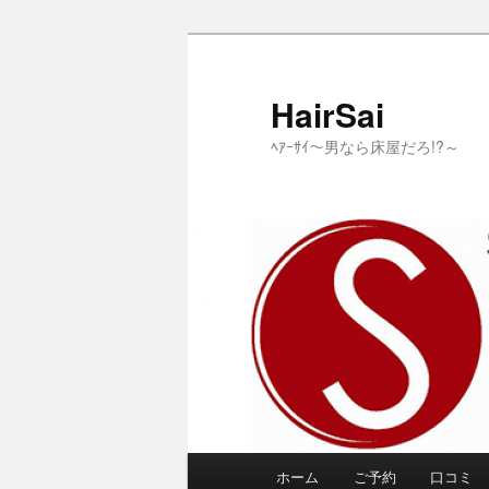
メ
サ
イ
ブ
ン
コ
HairSai
コ
ン
ﾍｱｰｻｲ～男なら床屋だろ!?～
ン
テ
テ
ン
ン
ツ
ツ
へ
へ
移
移
動
動
メ
ホーム
ご予約
口コミ