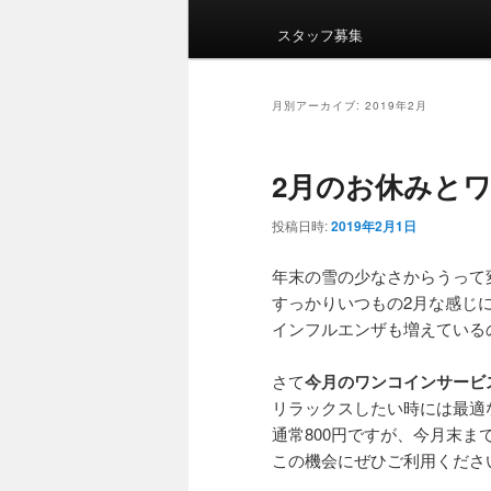
イ
ン
スタッフ募集
メ
ニ
ュ
月別アーカイブ:
2019年2月
ー
2月のお休みと
投稿日時:
2019年2月1日
年末の雪の少なさからうって
すっかりいつもの2月な感じ
インフルエンザも増えている
さて
今月のワンコインサービ
リラックスしたい時には最適
通常800円ですが、今月末ま
この機会にぜひご利用くださ