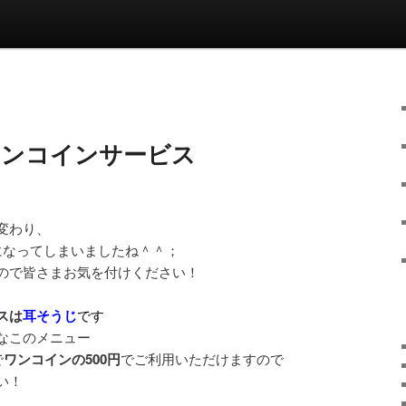
ワンコインサービス
変わり、
になってしまいましたね＾＾；
ので皆さまお気を付けください！
スは
耳そうじ
です
なこのメニュー
で
ワンコインの500円
でご利用いただけますので
い！