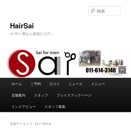
メ
サ
イ
ブ
検
ン
コ
索
コ
ン
HairSai
ン
テ
ﾍｱｰｻｲ～男なら床屋だろ!?～
テ
ン
ン
ツ
ツ
へ
へ
移
移
動
動
メ
ホーム
ご予約
口コミ
ニュース
メニュー
イ
ン
店舗案内
スタッフ
フェイスブックページ
メ
ニ
インドアビュー
スタッフ募集
ュ
ー
月別アーカイブ:
2017年4月