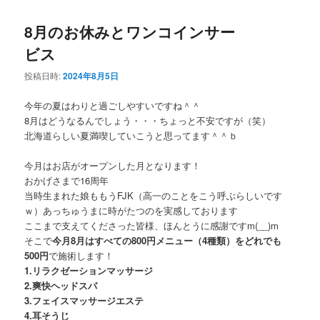
8月のお休みとワンコインサー
ビス
投稿日時:
2024年8月5日
今年の夏はわりと過ごしやすいですね＾＾
8月はどうなるんでしょう・・・ちょっと不安ですが（笑）
北海道らしい夏満喫していこうと思ってます＾＾ｂ
今月はお店がオープンした月となります！
おかげさまで16周年
当時生まれた娘ももうFJK（高一のことをこう呼ぶらしいです
ｗ）あっちゅうまに時がたつのを実感しております
ここまで支えてくださった皆様、ほんとうに感謝ですm(__)m
そこで
今月8月はすべての800円メニュー（4種類）をどれでも
500円
で施術します！
1.リラクゼーションマッサージ
2.爽快ヘッドスパ
3.フェイスマッサージエステ
4.耳そうじ