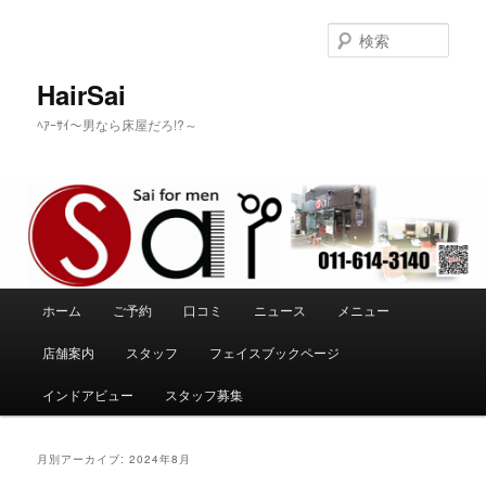
メ
サ
イ
ブ
検
ン
コ
索
コ
ン
HairSai
ン
テ
ﾍｱｰｻｲ～男なら床屋だろ!?～
テ
ン
ン
ツ
ツ
へ
へ
移
移
動
動
メ
ホーム
ご予約
口コミ
ニュース
メニュー
イ
ン
店舗案内
スタッフ
フェイスブックページ
メ
ニ
インドアビュー
スタッフ募集
ュ
ー
月別アーカイブ:
2024年8月