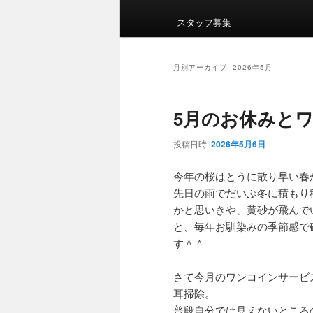
イ
ン
スタッフ募集
メ
ニ
ュ
月別アーカイブ:
2026年5月
ー
5月のお休みと
投稿日時:
2026年5月6日
今年の桜はとうに散り早い春
先日の雨でだいぶ冬に積もり
かと思いきや、黄砂が飛んで
と、毎年お馴染みの季節感で
す＾＾
さて今月のワンコインサービ
耳掃除。
普段自分では見えないところ