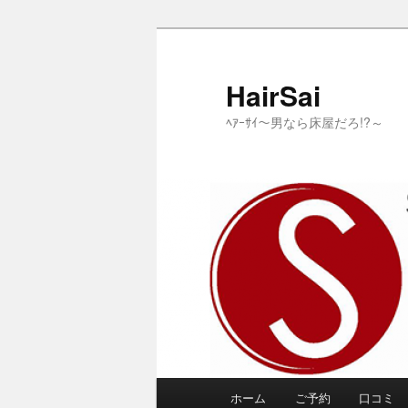
メ
サ
イ
ブ
ン
コ
HairSai
コ
ン
ﾍｱｰｻｲ～男なら床屋だろ!?～
ン
テ
テ
ン
ン
ツ
ツ
へ
へ
移
移
動
動
メ
ホーム
ご予約
口コミ