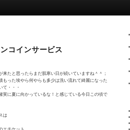
ワンコインサービス
が来たと思ったらまだ肌寒い日が続いていますね＾＾；
積もった埃やら何やらも多少は洗い流れて綺麗になった
いて・・・
確実に夏に向かっているな！と感じている今日この頃で
スは
のエチケット