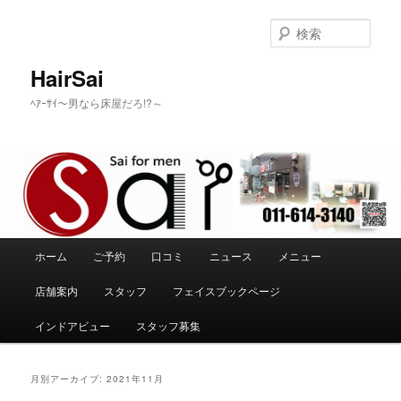
メ
サ
イ
ブ
検
ン
コ
索
コ
ン
HairSai
ン
テ
ﾍｱｰｻｲ～男なら床屋だろ!?～
テ
ン
ン
ツ
ツ
へ
へ
移
移
動
動
メ
ホーム
ご予約
口コミ
ニュース
メニュー
イ
ン
店舗案内
スタッフ
フェイスブックページ
メ
ニ
インドアビュー
スタッフ募集
ュ
ー
月別アーカイブ:
2021年11月