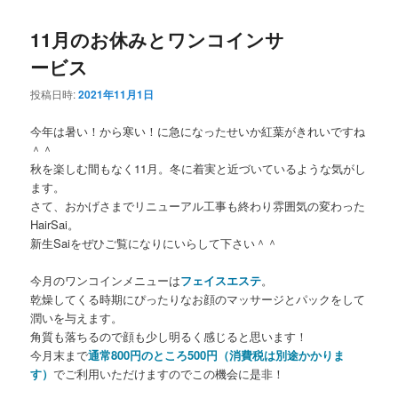
11月のお休みとワンコインサ
ービス
投稿日時:
2021年11月1日
今年は暑い！から寒い！に急になったせいか紅葉がきれいですね
＾＾
秋を楽しむ間もなく11月。冬に着実と近づいているような気がし
ます。
さて、おかげさまでリニューアル工事も終わり雰囲気の変わった
HairSai。
新生Saiをぜひご覧になりにいらして下さい＾＾
今月のワンコインメニューは
フェイスエステ
。
乾燥してくる時期にぴったりなお顔のマッサージとパックをして
潤いを与えます。
角質も落ちるので顔も少し明るく感じると思います！
今月末まで
通常800円のところ500円（消費税は別途かかりま
す）
でご利用いただけますのでこの機会に是非！