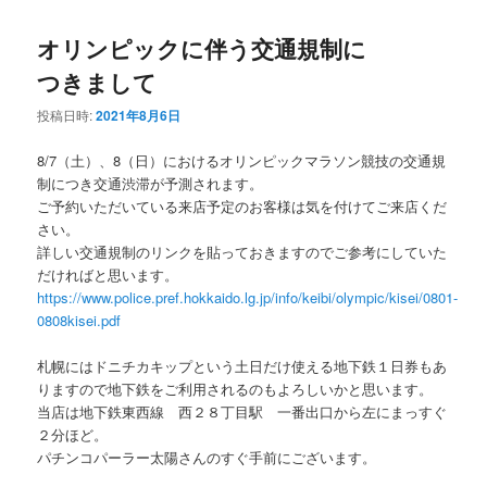
オリンピックに伴う交通規制に
つきまして
投稿日時:
2021年8月6日
8/7（土）、8（日）におけるオリンピックマラソン競技の交通規
制につき交通渋滞が予測されます。
ご予約いただいている来店予定のお客様は気を付けてご来店くだ
さい。
詳しい交通規制のリンクを貼っておきますのでご参考にしていた
だければと思います。
https://www.police.pref.hokkaido.lg.jp/info/keibi/olympic/kisei/0801-
0808kisei.pdf
札幌にはドニチカキップという土日だけ使える地下鉄１日券もあ
りますので地下鉄をご利用されるのもよろしいかと思います。
当店は地下鉄東西線 西２８丁目駅 一番出口から左にまっすぐ
２分ほど。
パチンコパーラー太陽さんのすぐ手前にございます。