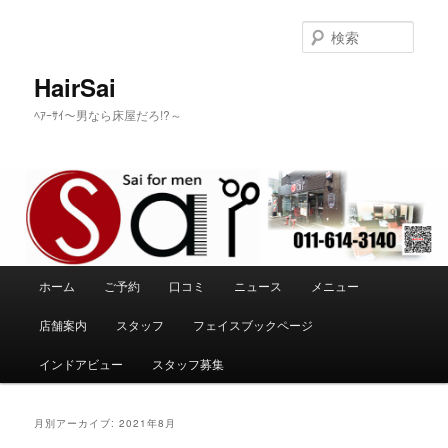
メ
サ
イ
ブ
検
ン
コ
索
コ
ン
HairSai
ン
テ
ﾍｱｰｻｲ～男なら床屋だろ!?～
テ
ン
ン
ツ
ツ
へ
へ
移
移
動
動
メ
ホーム
ご予約
口コミ
ニュース
メニュー
イ
ン
店舗案内
スタッフ
フェイスブックページ
メ
ニ
インドアビュー
スタッフ募集
ュ
ー
月別アーカイブ:
2021年8月