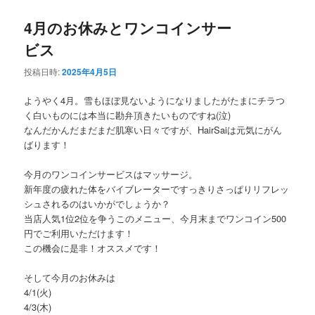
ナ
4月のお休みとワンコインサー
ビ
ゲ
ビス
ー
シ
投稿日時:
2025年4月5日
ョ
ン
ようやく4月。雪もほぼ見ないようになりましたがたまにチラつ
く白いものには本当に勘弁頂きたいものですね(泣)
なんだかんだまだまだ肌寒い日々ですが、HairSaiは元気にがん
ばります！
今月のワンコインサービスはマッサージ。
新年度の疲れた体をバイブレーターですっきりさっぱりリフレッ
シュされるのはいかがでしょうか？
当店人気1位2位を争うこのメニュー、今月末までワンコイン500
円でご利用いただけます！
この機会に是非！オススメです！
そして今月のお休みは
4/1(火)
4/3(木)