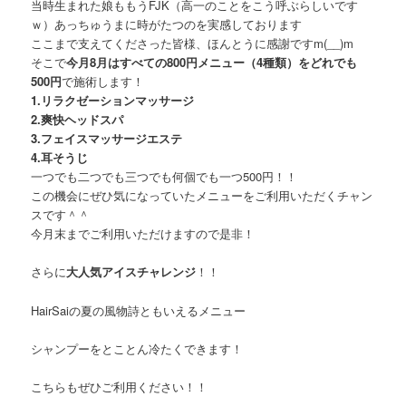
当時生まれた娘ももうFJK（高一のことをこう呼ぶらしいです
ｗ）あっちゅうまに時がたつのを実感しております
ここまで支えてくださった皆様、ほんとうに感謝ですm(__)m
そこで
今月8月はすべての800円メニュー（4種類）をどれでも
500円
で施術します！
1.リラクゼーションマッサージ
2.爽快ヘッドスパ
3.フェイスマッサージエステ
4.耳そうじ
一つでも二つでも三つでも何個でも一つ500円！！
この機会にぜひ気になっていたメニューをご利用いただくチャン
スです＾＾
今月末までご利用いただけますので是非！
さらに
大人気アイスチャレンジ
！！
HairSaiの夏の風物詩ともいえるメニュー
シャンプーをとことん冷たくできます！
こちらもぜひご利用ください！！