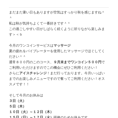
まだまだ暑い日もありますが空気はすっかり秋を感じますね＾
＾
私は秋が気持ちよくて一番好きです＾＾
この過ごしやすい日がしばらく続くように祈りながら楽しみま
す＞＜ｂ
今月のワンコインサービスは
マッサージ
夏の疲れをバイブレーターを使用したマッサージでほぐしてく
ださい＾＾
通常８００円のこのコース、
９月末までワンコイン５００円
で
ご利用いただけますのでこの機会にぜひご利用ください！
さらに
アイスチャレンジ
！まだ行っております。今月いっぱい
までのお楽しみメニューですので奮ってご利用ください！オス
スメです！！
そして今月のお休みは
３日（火）
５日（木）
１０日（火）～１２日（木）
１５日（日）～１７日（火）
研修のためお休みです