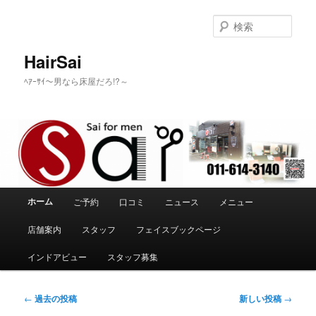
メ
サ
イ
ブ
検
ン
コ
索
コ
ン
HairSai
ン
テ
ﾍｱｰｻｲ～男なら床屋だろ!?～
テ
ン
ン
ツ
ツ
へ
へ
移
移
動
動
メ
ホーム
ご予約
口コミ
ニュース
メニュー
イ
ン
店舗案内
スタッフ
フェイスブックページ
メ
ニ
インドアビュー
スタッフ募集
ュ
ー
投
←
過去の投稿
新しい投稿
→
稿